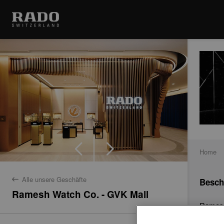
Home
Alle unsere Geschäfte
Besch
back
Ramesh Watch Co. - GVK Mall
Ramesh 