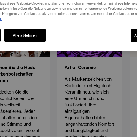
 dass diese Webseite Cookies und ähnliche Technologien verwendet, um mir diese Internetse
m Erkenntnisse über die Nutzung zu gewinnen und um mir entsprechende Werbung zukomme
ichten
e Kategorie von Cookies zu aktivieren oder zu deaktivieren. Um mehr über Cookies zu erfah
s.
Alle ablehnen
A
nen Sie die Rado
Art of Ceramic
kenbotschafter
Als Markenzeichen von
nnen
Rado definiert Hightech-
decken Sie die
Keramik neu, wie sich
sönlichkeiten, die
eine Uhr anfühlt und
o weltweit
funktioniert. Ihre
räsentieren. Jeder
einzigartigen
schafter bringt eine
Eigenschaften bieten
ene Stimme und
langanhaltenden Komfort
spektive ein, vereint
und Langlebigkeit und
ch eine gemeinsame
ermöglichen zugleich