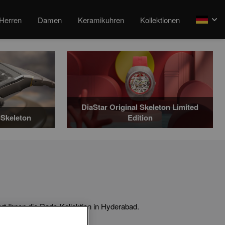
Herren
Damen
Keramikuhren
Kollektionen
arrow
DiaStar Original Skeleton Limited
Skeleton
Edition
t Ihnen die Rado-Kollektion in Hyderabad.