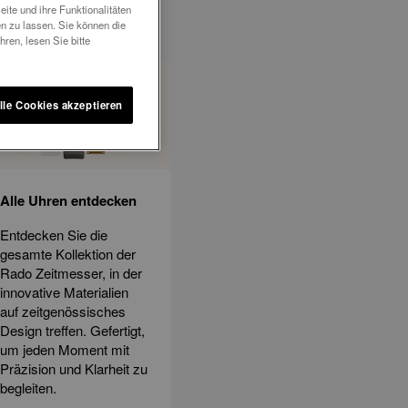
ite und ihre Funktionalitäten
n zu lassen. Sie können die
ren, lesen Sie bitte
lle Cookies akzeptieren
Alle Uhren entdecken
Entdecken Sie die
gesamte Kollektion der
Rado Zeitmesser, in der
innovative Materialien
auf zeitgenössisches
Design treffen. Gefertigt,
um jeden Moment mit
Präzision und Klarheit zu
begleiten.