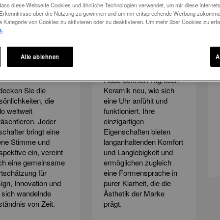
 dass diese Webseite Cookies und ähnliche Technologien verwendet, um mir diese Internetse
m Erkenntnisse über die Nutzung zu gewinnen und um mir entsprechende Werbung zukomme
e Kategorie von Cookies zu aktivieren oder zu deaktivieren. Um mehr über Cookies zu erfah
s.
nen Sie die Rado
Art of Ceramic
Alle ablehnen
A
kenbotschafter
Als Markenzeichen von
nnen
Rado definiert Hightech-
decken Sie die
Keramik neu, wie sich
sönlichkeiten, die
eine Uhr anfühlt und
o weltweit
funktioniert. Ihre
räsentieren. Jeder
einzigartigen
schafter bringt eine
Eigenschaften bieten
ene Stimme und
langanhaltenden Komfort
spektive ein, vereint
und Langlebigkeit und
ch eine gemeinsame
ermöglichen zugleich
tschätzung für
eine Formensprache in
ign, Innovation und
purer Klarheit, die die
 sich wandelnde
Ästhetik der Marke
ständnis von Zeit.
prägt.