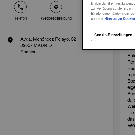
Ich bin damit einverstanden,
phone
direction
mail
zur Verfügung zu stellen, u
Einstellungen ändern, um jed
Telefon
Wegbeschreibung
Kontakt
unseren
Hinweis zu Cookie
Ler
Cookie-Einstellungen
Mar
Avda. Menéndez Pelayo, 32
marker
ke
28007 MADRID
Spanien
Ent
Per
Rad
rep
Bot
eig
Per
dur
Wer
Des
das
Ver