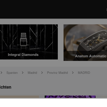
Integral Diamonds
Anatom Automatic 
Spanien
Madrid
Provinz Madrid
MADRID
arrow
arrow
arrow
arrow
ichten