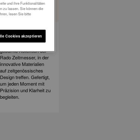
ite und ihre Funktionalitäten
n zu lassen. Sie können die
ren, lesen Sie bitte
Alle Uhren entdecken
lle Cookies akzeptieren
Entdecken Sie die
gesamte Kollektion der
Rado Zeitmesser, in der
innovative Materialien
auf zeitgenössisches
Design treffen. Gefertigt,
um jeden Moment mit
Präzision und Klarheit zu
begleiten.