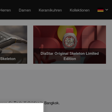
Herren
Damen
Keramikuhren
Kollektionen
arrow
DiaStar Original Skeleton Limited
Skeleton
Edition
hnen die Rado-Kollektion in Bangkok.