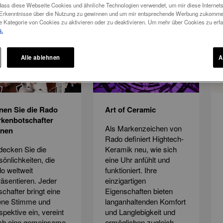
 dass diese Webseite Cookies und ähnliche Technologien verwendet, um mir diese Internetse
m Erkenntnisse über die Nutzung zu gewinnen und um mir entsprechende Werbung zukomme
ichten
e Kategorie von Cookies zu aktivieren oder zu deaktivieren. Um mehr über Cookies zu erfah
s.
Alle ablehnen
A
nen Sie die Rado
Art of Ceramic
kenbotschafter
Als Markenzeichen von
nnen
Rado definiert Hightech-
decken Sie die
Keramik neu, wie sich
sönlichkeiten, die
eine Uhr anfühlt und
o weltweit
funktioniert. Ihre
räsentieren. Jeder
einzigartigen
schafter bringt eine
Eigenschaften bieten
ene Stimme und
langanhaltenden Komfort
spektive ein, vereint
und Langlebigkeit und
ch eine gemeinsame
ermöglichen zugleich