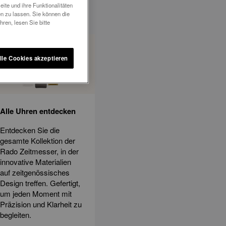
ite und ihre Funktionalitäten
n zu lassen. Sie können die
ren, lesen Sie bitte
lle Cookies akzeptieren
Alle Uhren entdecken
Entdecken Sie die
gesamte Kollektion der
Rado Zeitmesser, in der
innovative Materialien
auf zeitgenössisches
Design treffen. Gefertigt,
um jeden Moment mit
Präzision und Klarheit zu
begleiten.