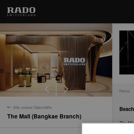
Home
Alle unsere Geschäfte
Besch
back
The Mall (Bangkae Branch)
The Mal