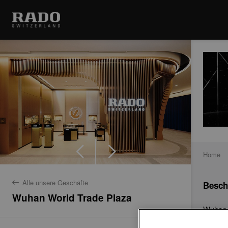
Home
Alle unsere Geschäfte
Besch
back
Wuhan World Trade Plaza
Wuhan W