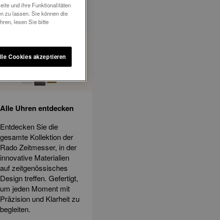
ite und ihre Funktionalitäten
n zu lassen. Sie können die
ren, lesen Sie bitte
lle Cookies akzeptieren
Alle Uhren entdecken
Entdecken Sie die
gesamte Kollektion der
Rado Zeitmesser, in der
innovative Materialien
auf zeitgenössisches
Design treffen. Gefertigt,
um jeden Moment mit
Präzision und Klarheit zu
begleiten.