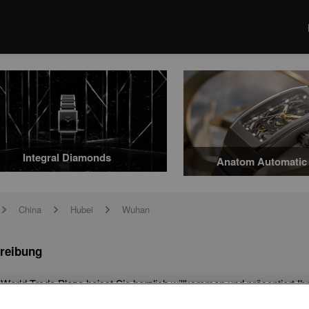
Integral Diamonds
Anatom Automatic 
China
Hubei
Wuhan
arrow
arrow
arrow
reibung
orld Trade Plaza heisst Sie herzlich willkommen und präsentiert Ih