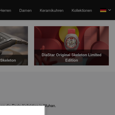
Herren
Damen
Keramikuhren
Kollektionen
arrow
DiaStar Original Skeleton Limited
Skeleton
Edition
nen die Rado-Kollektion in Wuhan.