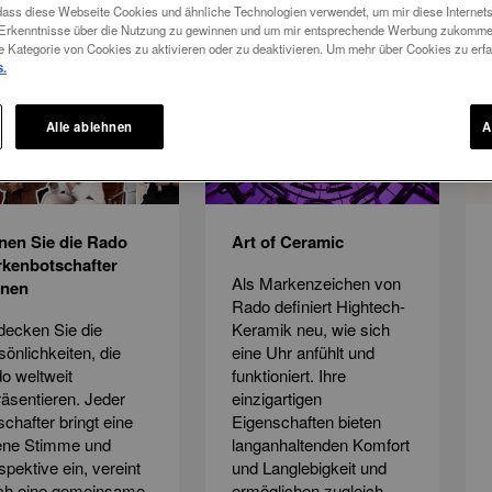
 dass diese Webseite Cookies und ähnliche Technologien verwendet, um mir diese Internetse
m Erkenntnisse über die Nutzung zu gewinnen und um mir entsprechende Werbung zukomme
ichten
e Kategorie von Cookies zu aktivieren oder zu deaktivieren. Um mehr über Cookies zu erfah
s.
Alle ablehnen
A
nen Sie die Rado
Art of Ceramic
kenbotschafter
Als Markenzeichen von
nnen
Rado definiert Hightech-
decken Sie die
Keramik neu, wie sich
sönlichkeiten, die
eine Uhr anfühlt und
o weltweit
funktioniert. Ihre
räsentieren. Jeder
einzigartigen
schafter bringt eine
Eigenschaften bieten
ene Stimme und
langanhaltenden Komfort
spektive ein, vereint
und Langlebigkeit und
ch eine gemeinsame
ermöglichen zugleich