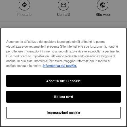
direction
mail
world
Itinerario
Contatti
Sito web
translation.phone.modal.accept
translation.phone.modal.refuse
Sülzburgstr. 21
marker
50937 Köln
Germania
Acconsento all’utilizzo dei cookie e tecnologie simili affinché io possa
visualizzare correttamente il presente Sito Internet e le sue funzionalità, nonché
per ottenere informazioni in merito al suo utilizzo e ricevere pubblicità pertinente.
Può modificare le impostazioni, attivando o disattivando ciascuna categoria di
cookie, in qualsiasi momento. Per avere maggiori informazioni in merito ai
cookie, consulti la nostra
Informativa sui cookie.
Accetta tutti i cookie
Rifiuta tutti
Integral Diamonds
Impostazioni cookie
Home
Germania
Renania Settentrionale-Vestfalia
Cologne Dis
arrow
arrow
arrow