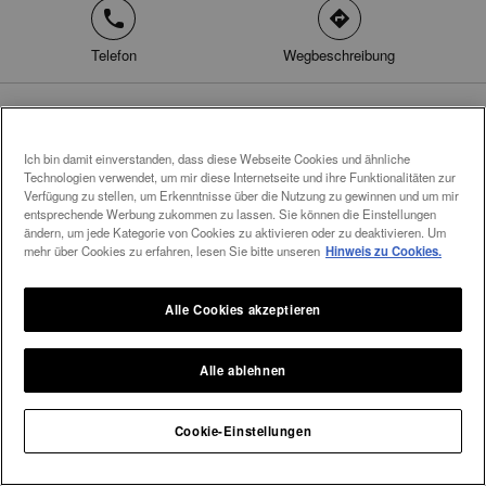
phone
direction
Telefon
Wegbeschreibung
Ground Floor, Ayala Center Cebu, Archbishop Reyes Ave.
marker
corner Cardinal Rosales Ave.
Ich bin damit einverstanden, dass diese Webseite Cookies und ähnliche
Technologien verwendet, um mir diese Internetseite und ihre Funktionalitäten zur
6000 Cebu City
Verfügung zu stellen, um Erkenntnisse über die Nutzung zu gewinnen und um mir
Philippinen
entsprechende Werbung zukommen zu lassen. Sie können die Einstellungen
ändern, um jede Kategorie von Cookies zu aktivieren oder zu deaktivieren. Um
mehr über Cookies zu erfahren, lesen Sie bitte unseren
Hinweis zu Cookies.
Alle Cookies akzeptieren
Alle ablehnen
Cookie-Einstellungen
Integral Diamonds